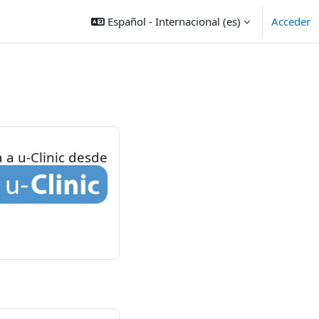
Español - Internacional ‎(es)‎
Acceder
a a u-Clinic desde