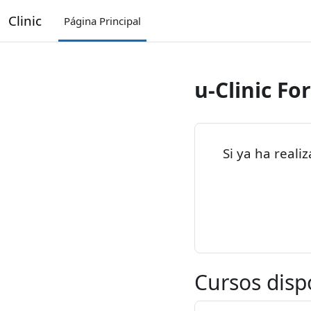
Salta al contenido principal
Clinic
Página Principal
u-Clinic F
Si ya ha reali
Cursos disp