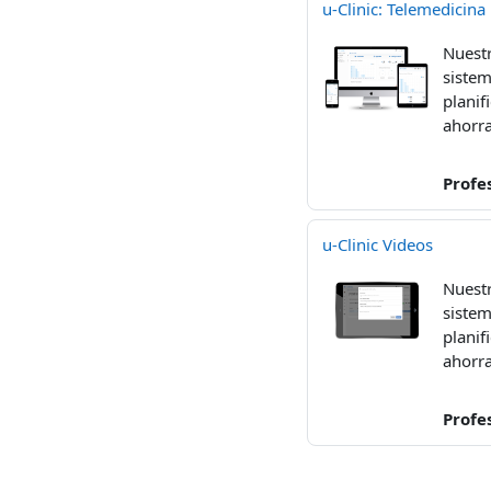
u-Clinic: Telemedicina
Nuestr
sistem
planif
ahorra
Profe
u-Clinic Videos
Nuestr
sistem
planif
ahorra
Profe